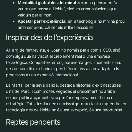
Mentalitat global des del minut zero:
no pensar en “a
veure què passa a Lleida”, sinó en crear solucions que
valguin per al món.
Apostar per l’excel·lència:
en la tecnologia no n’hi ha prou
amb ser bons, cal ser els millors possibles.
Inspirar des de l’experiència
Al llarg de l’entrevista, el Joan no només parla com a CEO, sinó
com algú que ha viscut el creixement real d’una empresa
tecnològica. Comparteix errors, aprenentatges i moments clau:
des de com fitxar el primer perfil tècnic fins a com adaptar els
processos a una expansió internacional.
La Marta, per la seva banda, destaca històries d’èxit nascudes
dins del Parc, i com moltes vegades el creixement no arriba
només pel finançament, sinó per l’acompanyament humà i
estratègic. Tots dos llancen un missatge important: emprendre en
tecnologia des de Lleida no és una excepció, és una oportunitat.
Reptes pendents