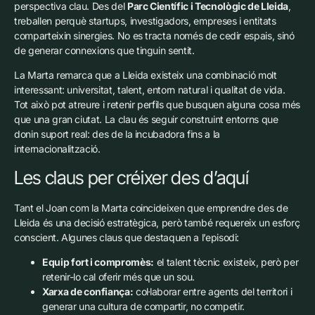
perspectiva clau.
Des del
Parc Científic i Tecnològic de Lleida
,
treballen perquè startups, investigadors, empreses i entitats
comparteixin sinergies. No es tracta només de cedir espais, sinó
de generar connexions que tinguin sentit.
La Marta remarca que a Lleida existeix una combinació molt
interessant: universitat, talent, entorn natural i qualitat de vida.
Tot això pot atreure i retenir perfils que busquen alguna cosa més
que una gran ciutat. La clau és seguir construint entorns que
donin suport real: des de la incubadora fins a la
internacionalització.
Les claus per créixer des d’aquí
Tant el Joan com la Marta coincideixen que emprendre des de
Lleida és una decisió estratègica, però també requereix un esforç
conscient. Algunes claus que destaquen a l’episodi:
Equip fort i compromès:
el talent tècnic existeix, però per
retenir-lo cal oferir més que un sou.
Xarxa de confiança:
col·laborar entre agents del territori i
generar una cultura de compartir, no competir.