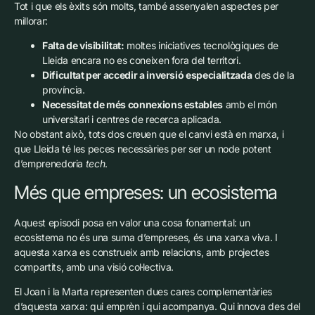
Tot i que els èxits són molts, també assenyalen aspectes per
millorar:
Falta de visibilitat:
moltes iniciatives tecnològiques de
Lleida encara no es coneixen fora del territori.
Dificultat per accedir a inversió especialitzada
des de la
província.
Necessitat de més connexions estables
amb el món
universitari i centres de recerca aplicada.
No obstant això, tots dos creuen que el canvi està en marxa, i
que Lleida té les peces necessàries per ser un node potent
d’emprenedoria
tech
.
Més que empreses: un ecosistema
Aquest episodi posa en valor una cosa fonamental: un
ecosistema no és una suma d’empreses, és una xarxa viva. I
aquesta xarxa es construeix amb relacions, amb projectes
compartits, amb una visió col·lectiva.
El Joan i la Marta representen dues cares complementàries
d’aquesta xarxa: qui emprèn i qui acompanya. Qui innova des del